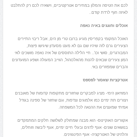
לכם את הטיסה והמלון במחירים אטרקטיביים, וישאירו לכם רק להתלבט
לאיזה חוף לרדת קודם..
אוכלים וחוגגים באיה נאפה
האוכל המקומי בקפריסין מגיע ברובו טרי מן הים, אבל ריבוי התיירים
הצעירים גרם לזה שיהיו שם גם לא מעט מסעדון שיגישו פיצות,
המבורגרים, סושי וכו'.. חיי הלילה התוססים של איה נאפה מושכים לאי
המון צעירים שבאים להנות מהאלכוהול, הווייב המעולה ושפע המועדונים
והברים שמפוזרים באי.
אטרקציות שאסור לפספס
המוזיאון הימי- מציג למבקרים שחזורים מתקופות קדומות של מאובנים
ויצורים תת ימיים כמו אלמוגים וצדפות, וגם שחזור של ספינה בגודל
אמיתי שמעצים את ההנאה לכל המשפחה.
אקווריום האוקיינוס- הוא מבנה שמחולק לשלושה חלקים המתמקדים
בנושאים שונים- אגף לדגים ובעלי חיים ימיים, אגף ליבשה וזוחלים,
והלהיט של האטרקציה- אגף הפינגווינים.