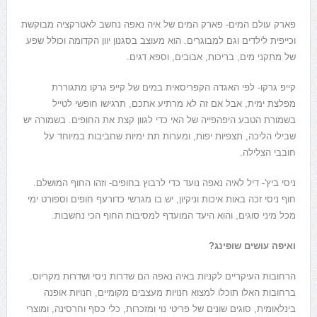
פארק עולם המים- פארק המים של איה נאפה נחשב לאטרקציה מבוקשת
וכייפית לילדים וגם למבוגרים. הוא מעוצב בסגנון יוון הקדומה וכולל שפע
של מתקני מים, בריכות, אבובים, וספא דגים.
קייפ גרקו- לפי האגדה הקפריסאית במים של קייפ גרקו מתגוררת
מפלצת ימית, אבל אם זה לא מרתיע אתכם, תרגישו חופשי לטייל
בשמורת הטבע היפהפייה של האי כדי לגוון קצת את החופים. בשמורה יש
שבילי הליכה, תצפיות יפות, ומערות תת ימיות שחביבות במיוחד על
חובבי הצלילה.
ניסי ביץ'- דיל לאיה נאפה נועד כדי לרבוץ בחופים- וזהו החוף המושלם.
חוף ניסי זכה באות איכות וניקיון, יש בו מגרשי כדורעף חופים וספורט ימי
מכל מיני סוגים, והוא היעד המועדף למסיבות החוף הכי נחשבות.
ואיפה עושים שופינג?
הרחובות העיקריים לקניות באיה נאפה הם שדרות ניסי ושדרות מקריוס.
ברחובות האלו תוכלו למצוא חנויות מעצבים מקומיים, חנויות אופנה
בינלאומית, סוגים שונים של פריטי נוי ומזכרות, כלי כסף וחרסינה, ומוצרי