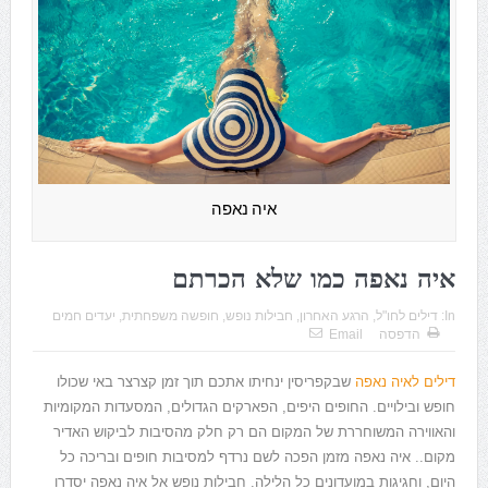
איה נאפה
איה נאפה כמו שלא הכרתם
In:
דילים לחו"ל
,
הרגע האחרון
,
חבילות נופש
,
חופשה משפחתית
,
יעדים חמים
הדפסה
Email
דילים לאיה נאפה
שבקפריסין ינחיתו אתכם תוך זמן קצרצר באי שכולו
חופש ובילויים. החופים היפים, הפארקים הגדולים, המסעדות המקומיות
והאווירה המשוחררת של המקום הם רק חלק מהסיבות לביקוש האדיר
מקום.. איה נאפה מזמן הפכה לשם נרדף למסיבות חופים ובריכה כל
היום, וחגיגות במועדונים כל הלילה. חבילות נופש אל איה נאפה יסדרו