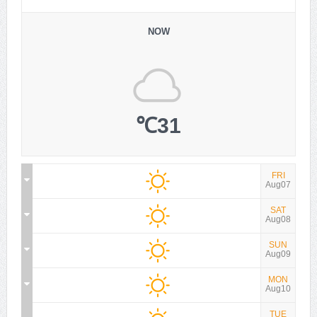
NOW
31℃
FRI
Aug07
SAT
Aug08
SUN
Aug09
MON
Aug10
TUE