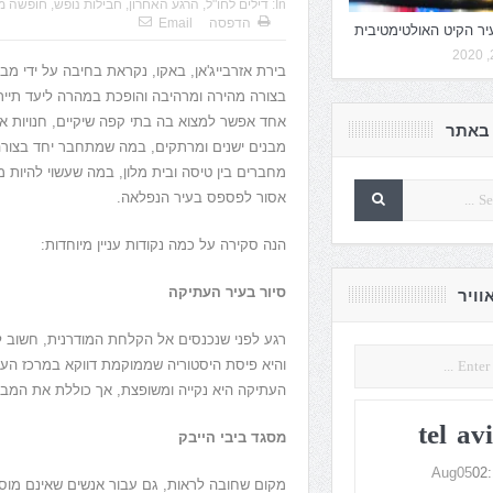
In:
דילים לחו"ל
,
הרגע האחרון
,
חבילות נופש
,
חופשה מ
הדפסה
Email
יר הקיט האולטימטיבית
בירת אזרבייג'אן, באקו, נקראת בחיבה על ידי מ
בצורה מהירה ומרהיבה והופכת במהרה ליעד תיירו
אחד אפשר למצוא בה בתי קפה שיקיים, חנויות א
באתר
מבנים ישנים ומרתקים, במה שמתחבר יחד בצורה
מחברים בין טיסה ובית מלון, במה שעשוי להיות 
אסור לפספס בעיר הנפלאה.
הנה סקירה על כמה נקודות עניין מיוחדות:
סיור בעיר העתיקה
וויר
רגע לפני שנכנסים אל הקלחת המודרנית, חשוב 
והיא פיסת היסטוריה שממוקמת דווקא במרכז העי
העתיקה היא נקייה ומשופצת, אך כוללת את המבנ
tel av
מסגד ביבי הייבק
Aug05
02: