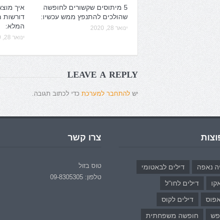
5 מיתוסים שקשורים לחופשה
איך מוצא
שהולכים להתנפץ ממש עכשיו:
דורשות 
המלא:
ינואר 28, 2020
ינואר 28, 2020
LEAVE A REPLY
יש
להתחבר למערכת
כדי לכתוב תגובה.
וצות
צרו קשר
טוס בזול
ה נאפה
דילים לבאטומי
טלפון: 09-8305305
קו
דילים לחו"ל
אפוס
דילים לקוס
פש
חופשה משפחתית