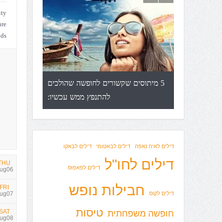
ty
ure
ds
טימטיבית
איך מוצאים טיסות זולות שלא דורשות
5 מיתוסים שקש
משכנתא- המדריך המלא:
דילים לאיה נאפה
דילים לבאטומי
דילים לבאקו
דילים לחו"ל
THU
דילים לפאפוס
ug06
חבילות נופש
FRI
ug07
דילים לקוס
טיסות
SAT
חופשה משפחתית
ug08