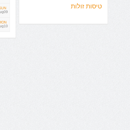
טיסות זולות
SUN
ug09
MON
ug10