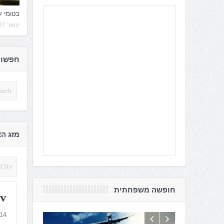
בטומי ע
ינואר 27, 2020
חפשו 
מזג הא
iv
חופשה משפחתית
14