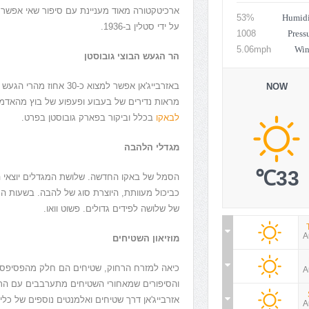
ארכיטקטורה מאוד מעניינת עם סיפור שאי אפשר 
Humidi
53%
על ידי סטלין ב-1936.
Press
1008
Win
5.06mph
הר הגעש הבוצי גובוסטן
באזרבייג'אן אפשר למצוא
NOW
מראות נדירים של בעבוע ופעפוע של בוץ מהאדמה.
ורים לחופשה שהולכים
פאפוס אווירה ים תיכונית
לבאקו
בכלל וביקור בפארק גובוסטן בפרט.
להתנפץ ממש עכשיו:
מגדלי הלהבה
33℃
הסמל של באקו החדשה. שלושת המגדלים יוצאי ה
כביכול מעוותת, היוצרת סוג של להבה. בשעות הע
של שלושה לפידים גדולים. פשוט וואו.
A
מוזיאון השטיחים
כיאה למזרח הרחוק, שטיחים הם חלק מהפסיפס 
A
והסיפורים שמאחורי השטיחים מתערבבים עם התרבו
אזרבייג'אן דרך שטיחים ואלמנטים נוספים של כלי
A