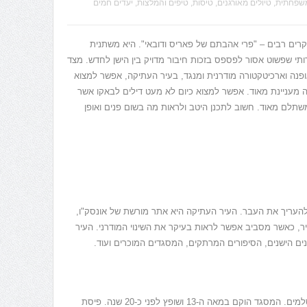
שפחתית
,
טיולים מאורגנים
,
טיסות
,
טיפים והמלצות
,
יעדים חמים
בקרים רבים – "פרי אהבתם של פאריס ודובאי". היא משתנית
תי שפשוט אסור לפספס בזכות חיבור מדויק בין הישן לחדש. מצד
ופנה וארכיטקטורה מודרנית ומנגד, בעיר העתיקה, אפשר למצוא
 מעניינת מאוד. אפשר למצוא כיום לא מעט דילים לבאקו אשר
משתלם מאוד. חשוב לתכנן היטב ולראות מה בשום פנים ואופן
להעריך את העבר. העיר העתיקה היא אתר מורשת של אונסק"ו,
ר, כאשר מסביב אפשר לראות בעיקר את השינוי המודרני. העיר
ים הישנים, הסיפורים המרתקים, המסגדים המוכרים ועוד.
מקום שחובה לראות, גם עבור אנשים שאינם מוסלמים. המסגד הוקם במאה ה-13 ושופץ לפני כ-20 שנה. פיסת