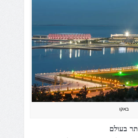
באקו
תר בעולם