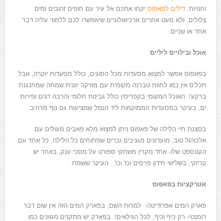
וחנויות.
דילים לפאפוס
יקחו אתכם אל עיר עם חופים זהובים ומים
צלולים, ולא מעט אתרים ארכיאולוגיים שיאפשרו לכם ללמוד עליה דבר
אחד או שניים.
אוכל ובילויים ליליים
בפאפוס אפשר למצוא מסעדות מכל הסוגים, כולל מסעדות יוקרה, אבל
תכל'ס אין כמו לחוות טברנה מקומית עם מוזיקה יוונית שמחה שמתנגנת
ברקע! האוכל המקומי בקפריסין כולל גבינות חלומי והרבה דגים ופירות
ים, בעיקר במסעדות הממוקמות ליד הנמל שמציעות גם נוף מרהיב.
בסצנת חיי הלילה של פאפוס
ניתן למצוא מלא פאבים מעולים עם
אלכוהול טוב, מועדונים מגניבים וברים שפתוחים כל הלילה, כל אחד עם
הקונספט שלו- אחד מקרין משחקי ספורט על מסכי ענק, באחר יש
קריוקי, בשלישי חידון פרסים וכו' וכו'.. העיקר ששמח.
אטרקציות בפאפוס
פארק המים אפרודיטה- למרות השם, בפארק המים הזה אין שום דבר
רומנטי- רק כיף וכיף, לכל הגילאים! בפארק יש מתקנים מגוונים כמו