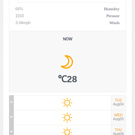
Humidity
64%
Pressure
1010
Winds
3.04mph
NOW
28℃
TUE
Aug04
WED
Aug05
THU
Aug06