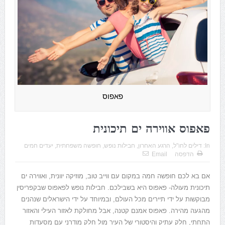
פאפוס
פאפוס אווירה ים תיכונית
In:
דילים לחו"ל
,
הרגע האחרון
,
חבילות נופש
,
חופשה משפחתית
,
יעדים חמים
הדפסה
Email
אם בא לכם חופשה חמה במקום עם ווייב טוב, מוזיקה יוונית, ואווירה ים
תיכונית מעולה- פאפוס היא בשבילכם. חבילות נופש לפאפוס שבקפריסין
מבוקשות על ידי תיירים מכל העולם, ובמיוחד על ידי הישראלים שנהנים
מהגעה מהירה. פאפוס אמנם קטנה, אבל מחולקת לאזור העילי והאזור
התחתי, חלק עתיק והיסטורי של העיר מול חלק מודרני עם מסעדות