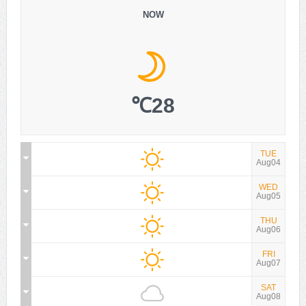
NOW
28℃
TUE
Aug04
WED
Aug05
THU
Aug06
FRI
Aug07
SAT
Aug08