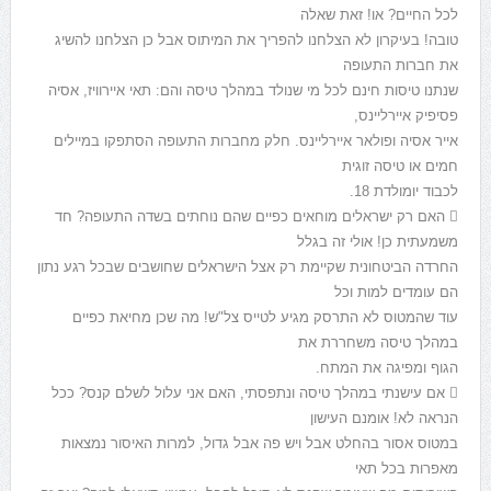
לכל החיים? או! זאת שאלה
טובה! בעיקרון לא הצלחנו להפריך את המיתוס אבל כן הצלחנו להשיג
את חברות התעופה
שנתנו טיסות חינם לכל מי שנולד במהלך טיסה והם: תאי איירוויז, אסיה
פסיפיק איירליינס,
אייר אסיה ופולאר איירליינס. חלק מחברות התעופה הסתפקו במיילים
חמים או טיסה זוגית
לכבוד יומולדת 18.
 האם רק ישראלים מוחאים כפיים שהם נוחתים בשדה התעופה? חד
משמעתית כן! אולי זה בגלל
החרדה הביטחונית שקיימת רק אצל הישראלים שחושבים שבכל רגע נתון
הם עומדים למות וכל
עוד שהמטוס לא התרסק מגיע לטייס צל"ש! מה שכן מחיאת כפיים
במהלך טיסה משחררת את
הגוף ומפיגה את המתח.
 אם עישנתי במהלך טיסה ונתפסתי, האם אני עלול לשלם קנס? ככל
הנראה לא! אומנם העישון
במטוס אסור בהחלט אבל ויש פה אבל גדול, למרות האיסור נמצאות
מאפרות בכל תאי