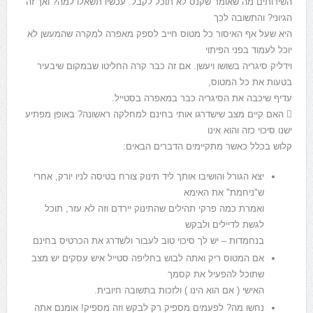
השירותים מה שאומר שקנס לא תוכל לקבל. עכשיו תשאלו למה? ואך זה
הגיוני? והתשובה לכך
היא שעל אף האיסור כל מטוס חייב לספק מאפרה למקרה שהמעשן לא
יוכל לעמוד בפני הפיתוי
וידליק סיגריה בשושו ויעשן. אם זה כבר קרה החליטו שבמקום שיבעיר
בטעות את כל המטוס,
עדיף שיכבה את הסיגריה כבר במאפרה בסטייל.
 האם קיים מצב שישדרגו אותי בחינם למחלקה ראשונה? באופן מפתיע
ישנו סיכוי כזה והוא אינו
קלוש בכלל כאשר מתקיימים הדברים הבאים:
יצא הגורל והושיבו אותך ליד תינוק צורח בטיסה לניו יורק, אחרי
ש"ניחמת" את האימא
ואמרת כמה פרקי תהילים שהתינוק יירדם וזה לא עזר, תוכל
לגשת לדיילים ולבקש
בנחמדות – יש לך סיכוי טוב לעבור ולשדרג את הכרטיס בחינם
אם המטוס ריק ואתה לבוש בחליפה סטייל איש עסקים יש מצב
שתוכל להפעיל את קסמך
האישי ( אם הוא הינו ) ולזכות בתשובה חיובית.
נחשו מה? לפעמים מספיק רק לבקש וזה מספיק! אומנם אתה