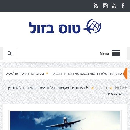
Menu
ולות שלא דורשות משכנתא- המדריך המלא:
בטומי עיר הקיט האולטימטיבית
באקו 
HOME
טיסות
5 מיתוסים שקשורים לחופשה שהולכים להתנפץ
ממש עכשיו: