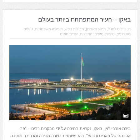
באקו – העיר המתפתחת ביותר בעולם
In:
דילים לחו"ל
,
הרגע האחרון
,
חבילות נופש
,
חופשה משפחתית
,
טיולים
מאורגנים
,
טיסות
,
טיפים והמלצות
,
יעדים חמים
בירת אזרבייג'אן, באקו, נקראת בחיבה על ידי מבקרים רבים – "פרי
אהבתם של פאריס ודובאי". היא משתנית בצורה מהירה ומרהיבה והופכת