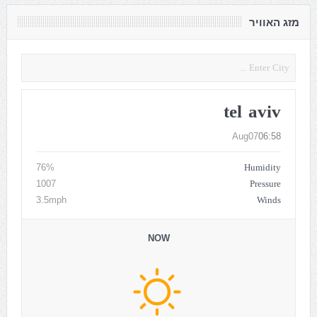
מזג האוויר
tel aviv
Aug07
06:58
Humidity
76%
Pressure
1007
Winds
3.5mph
NOW