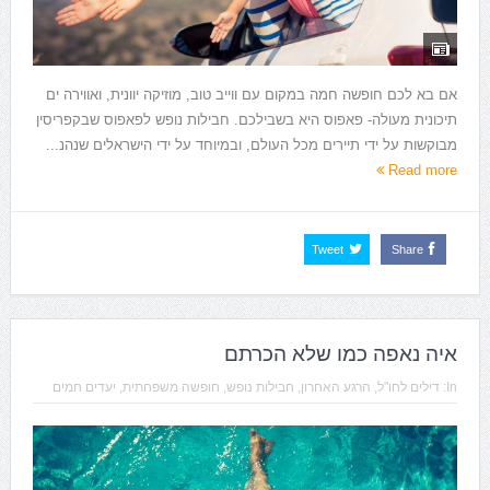
אם בא לכם חופשה חמה במקום עם ווייב טוב, מוזיקה יוונית, ואווירה ים
תיכונית מעולה- פאפוס היא בשבילכם. חבילות נופש לפאפוס שבקפריסין
מבוקשות על ידי תיירים מכל העולם, ובמיוחד על ידי הישראלים שנהנ...
Read more
Tweet
Share
איה נאפה כמו שלא הכרתם
In:
דילים לחו"ל
,
הרגע האחרון
,
חבילות נופש
,
חופשה משפחתית
,
יעדים חמים