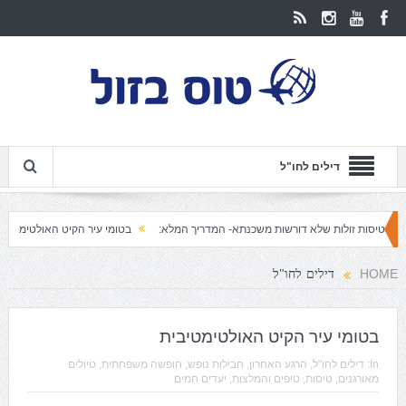
דילים לחו"ל
ולות שלא דורשות משכנתא- המדריך המלא:
בטומי עיר הקיט האולטימטיבית
באקו 
דילים לחו"ל
HOME
בטומי עיר הקיט האולטימטיבית
In:
דילים לחו"ל
,
הרגע האחרון
,
חבילות נופש
,
חופשה משפחתית
,
טיולים
מאורגנים
,
טיסות
,
טיפים והמלצות
,
יעדים חמים