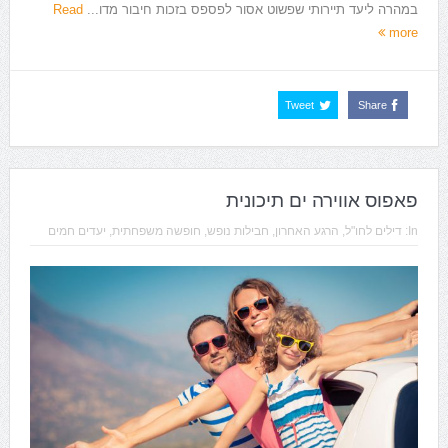
במהרה ליעד תיירותי שפשוט אסור לפספס בזכות חיבור מדו...
Read
more
Tweet
Share
פאפוס אווירה ים תיכונית
In:
דילים לחו"ל
,
הרגע האחרון
,
חבילות נופש
,
חופשה משפחתית
,
יעדים חמים