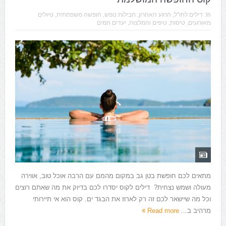
In:
דילים לחו"ל
,
הרגע האחרון
,
חבילות נופש
,
חופשה משפחתית
,
טיולים
מאורגנים
,
טיסות
,
טיפים והמלצות
,
יעדים חמים
מתאים לכם חופשת בטן גב במקום מהמם עם הרבה אוכל טוב, אווירה
מעולה ושמש נצחית? דילים לקוס יסדרו לכם בדיוק את מה שאתם רוצים
וכל מה שיישאר לכם זה רק לארוז את הבגד ים. קוס הוא אי תיירותי
מרהיב ב...
Read more