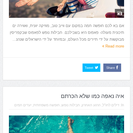
אם בא לכם חופשה חמה במקום עם ווייב טוב, מוזיקה יוונית, ואווירה ים
תיכונית מעולה- פאפוס היא בשבילכם. חבילות נופש לפאפוס שבקפריסין
מבוקשות על ידי תיירים מכל העולם, ובמיוחד על ידי הישראלים שנהנ...
Read more
Tweet
Share
איה נאפה כמו שלא הכרתם
In:
דילים לחו"ל
,
הרגע האחרון
,
חבילות נופש
,
חופשה משפחתית
,
יעדים חמים