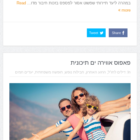
במהרה ליעד תיירותי שפשוט אסור לפספס בזכות חיבור מדו...
Read
more
Tweet
Share
פאפוס אווירה ים תיכונית
In:
דילים לחו"ל
,
הרגע האחרון
,
חבילות נופש
,
חופשה משפחתית
,
יעדים חמים