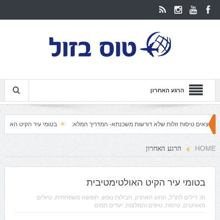
הרגע האחרון
ות זולות שלא דורשות משכנתא- המדריך המלא:
בטומי עיר הקיט האולטימטיבית
ב
הרגע האחרון
HOME
בטומי עיר הקיט האולטימטיבית
In:
דילים לחו"ל
,
הרגע האחרון
,
חבילות נופש
,
חופשה משפחתית
,
טיולים
מאורגנים
,
טיסות
,
טיפים והמלצות
,
יעדים חמים