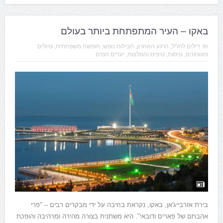
באקו – העיר המתפתחת ביותר בעולם
In:
דילים לחו"ל
,
הרגע האחרון
,
חבילות נופש
,
חופשה משפחתית
,
טיולים
מאורגנים
,
טיסות
,
טיפים והמלצות
,
יעדים חמים
בירת אזרבייג'אן, באקו, נקראת בחיבה על ידי מבקרים רבים – "פרי
אהבתם של פאריס ודובאי". היא משתנית בצורה מהירה ומרהיבה והופכת