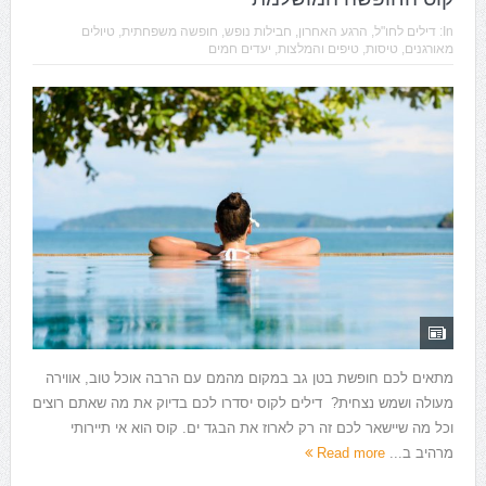
In:
דילים לחו"ל
,
הרגע האחרון
,
חבילות נופש
,
חופשה משפחתית
,
טיולים
מאורגנים
,
טיסות
,
טיפים והמלצות
,
יעדים חמים
מתאים לכם חופשת בטן גב במקום מהמם עם הרבה אוכל טוב, אווירה
מעולה ושמש נצחית? דילים לקוס יסדרו לכם בדיוק את מה שאתם רוצים
וכל מה שיישאר לכם זה רק לארוז את הבגד ים. קוס הוא אי תיירותי
מרהיב ב...
Read more