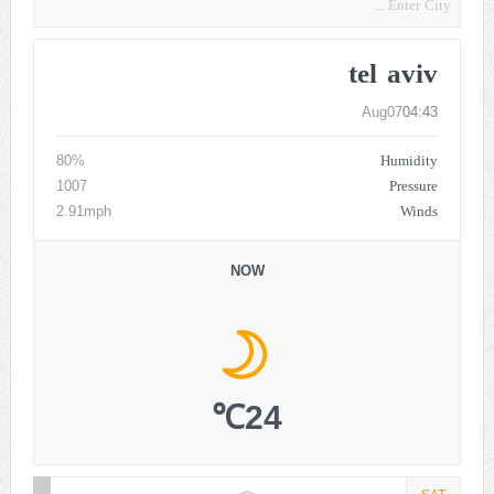
tel aviv
Aug07
04:43
Humidity
80%
Pressure
1007
Winds
2.91mph
NOW
24℃